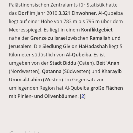
Palästinensischen Zentralamts für Statistik hatte
das
Dorf
im Jahr 2010
3.321 Einwohner
. Al-Qubeiba
liegt auf einer Höhe von 783 m bis 795 m über dem
Meeresspiegel. Es liegt in einem
Konfliktgebiet
nahe der
Grenze zu Israel z
wischen
Ramallah und
Jerusalem
. Die
Siedlung Giv'on HaHadashah
liegt 5
Kilometer südöstlich von
Al-Qubeiba
. Es ist
umgeben von der
Stadt Biddu
(Osten),
Beit 'Anan
(Nordwesten),
Qatanna
(Südwesten) und
Kharayib
Umm al-Lahim
(Westen). Im Gegensatz zur
umliegenden Region hat Al-Qubeiba
große Flächen
mit Pinien- und Olivenbäumen
.
[
2
]