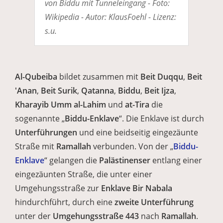
von Biddu mit Tunneleingang - Foto:
Wikipedia - Autor: KlausFoehl - Lizenz:
s.u.
Al-Qubeiba
bildet zusammen mit
Beit Duqqu
,
Beit
'Anan
,
Beit Surik
,
Qatanna
,
Biddu
,
Beit Ijza
,
Kharayib Umm al-Lahim
und
at-Tira
die
sogenannte „
Biddu-Enklave
“. Die Enklave ist durch
Unterführungen
und eine beidseitig eingezäunte
Straße mit
Ramallah
verbunden. Von der „
Biddu-
Enklave
“ gelangen die
Palästinenser
entlang einer
eingezäunten Straße, die unter einer
Umgehungsstraße zur
Enklave Bir Nabala
hindurchführt, durch eine
zweite Unterführung
unter der
Umgehungsstraße 443
nach
Ramallah
.