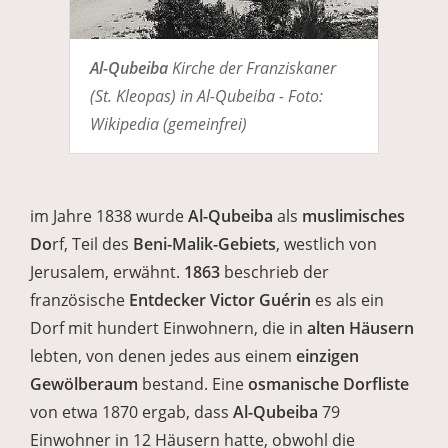
Al-Qubeiba
Kirche der Franziskaner
(St. Kleopas) in Al-Qubeiba - Foto:
Wikipedia (gemeinfrei)
im Jahre 1838 wurde
Al-Qubeiba
als
muslimisches
Do
rf, Teil des
Beni-Malik-Gebiets
, westlich von
Jerusalem, erwähnt.
1863
beschrieb der
französische
Entdecker Victor Guérin
es als ein
Dorf mit hundert Einwohnern, die in
alten Häusern
lebten, von denen jedes aus einem
einzigen
Gewölberaum
bestand. Eine
osmanische Dorfliste
von etwa 1870 ergab, dass
Al-Qubeiba
79
Einwohner in 12 Häusern hatte, obwohl die