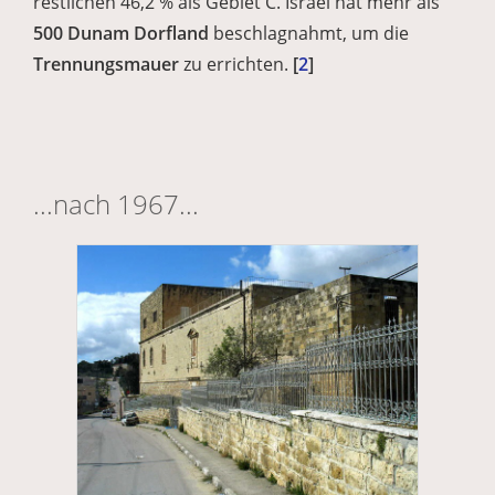
restlichen 46,2 % als Gebiet C. Israel hat mehr als
500 Dunam Dorfland
beschlagnahmt, um die
Trennungsmauer
zu errichten.
[
2
]
...nach 1967...