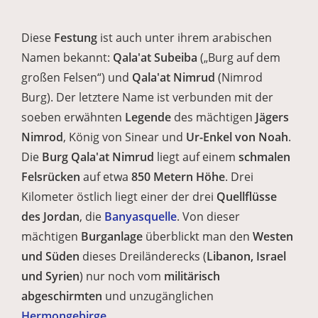
Diese
Festung
ist auch unter ihrem arabischen
Namen bekannt:
Qala'at Subeiba
(„Burg auf dem
großen Felsen“) und
Qala'at Nimrud
(Nimrod
Burg). Der letztere Name ist verbunden mit der
soeben erwähnten
Legende
des mächtigen
Jägers
Nimrod
, König von Sinear und
Ur-Enkel von Noah
.
Die
Burg Qala'at Nimrud
liegt auf einem
schmalen
Felsrücken
auf etwa
850 Metern Höhe
. Drei
Kilometer östlich liegt einer der drei
Quellflüsse
des Jordan
, die
Banyasquelle
. Von dieser
mächtigen
Burganlage
überblickt man den
Westen
und Süden
dieses Dreiländerecks (
Libanon, Israel
und Syrien
) nur noch vom
militärisch
abgeschirmten
und unzugänglichen
Hermongebirge
.