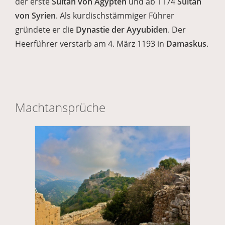
der erste
Sultan von Ägypten
und ab 1174
Sultan
von Syrien
. Als kurdischstämmiger Führer
gründete er die
Dynastie der Ayyubiden
. Der
Heerführer verstarb am 4. März 1193 in
Damaskus
.
Machtansprüche