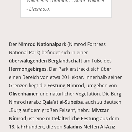
Wikimedia Commons - Autor: Fallaner
- Lizenz s.u.
Der
Nimrod Nationalpark
(Nimrod Fortress
National Park) befindet sich in einer
überwältigenden Berglandschaft
am Fuße des
Hermongebirges
. Der Park erstreckt sich über
einen Bereich von etwa 20 Hektar. Innerhalb seiner
Grenzen liegt die
Festung Nimrod
, umgeben von
Olivenhainen
und natürlicher Vegetation. Die Burg
Nimrod (arab.:
Qala'at al-Subeiba
, auch zu deutsch
„Burg auf dem großen Felsen“, hebr.:
Mivtzar
Nimrod
) ist eine
mittelalterliche Festung
aus dem
13. Jahrhundert
, die von
Saladins Neffen Al-Aziz