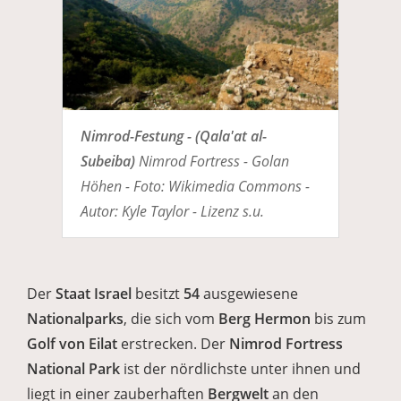
Nimrod-Festung - (Qala'at al-
Subeiba)
Nimrod Fortress - Golan
Höhen - Foto: Wikimedia Commons -
Autor: Kyle Taylor - Lizenz s.u.
Der
Staat Israel
besitzt
54
ausgewiesene
Nationalparks
, die sich vom
Berg Hermon
bis zum
Golf von Eilat
erstrecken. Der
Nimrod Fortress
National Park
ist der nördlichste unter ihnen und
liegt in einer zauberhaften
Bergwelt
an den