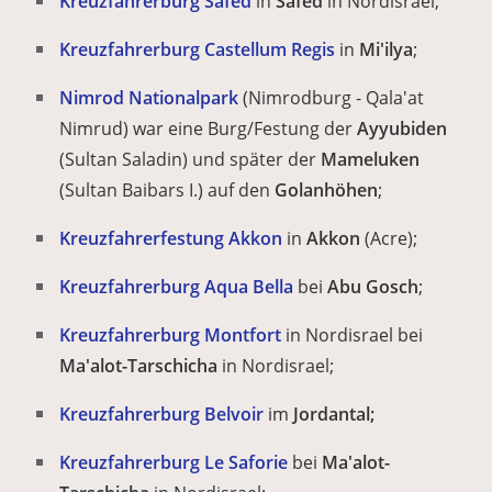
Kreuzfahrerburg Safed
in
Safed
in Nordisrael;
Kreuzfahrerburg Castellum Regis
in
Mi'ilya
;
Nimrod Nationalpark
(Nimrodburg - Qala'at
Nimrud) war eine Burg/Festung der
Ayyubiden
(Sultan Saladin) und später der
Mameluken
(Sultan Baibars I.) auf den
Golanhöhen
;
Kreuzfahrerfestung Akkon
in
Akkon
(Acre);
Kreuzfahrerburg Aqua Bella
bei
Abu Gosch
;
Kreuzfahrerburg Montfort
in Nordisrael bei
Ma'alot-Tarschicha
in Nordisrael;
Kreuzfahrerburg Belvoir
im
Jordantal;
Kreuzfahrerburg Le Saforie
bei
Ma'alot-