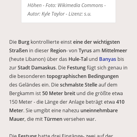
Höhen - Foto: Wikimedia Commons -
Autor: Kyle Taylor - Lizenz: s.u.
Die
Burg
kontrollierte einst
eine der wichtigsten
Straßen
in dieser
Region
- von
Tyrus
am
Mittelmeer
(heute Libanon) über das
Hule-Tal
und
Banyas
bis
zur
Stadt Damaskus
. Die
Festung
fügt sich genau in
die besonderen
topographischen Bedingungen
des Geländes ein. Die
schmalste Stelle
auf dem
Bergkamm ist
50 Meter breit
und die größte etwa
150 Meter - die Länge der Anlage beträgt etwa
410
Meter
. Sie umgibt eine nahezu
uneinnehmbare
Mauer
, die mit
Türmen
versehen war.
Die
Festung
hatte drei Eingänge- zwei auf der