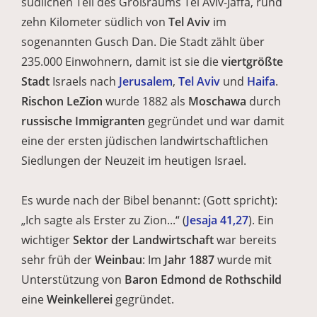
südlichen Teil des Großraums Tel Aviv-Jaffa, rund
zehn Kilometer südlich von
Tel Aviv
im
sogenannten Gusch Dan. Die Stadt zählt über
235.000 Einwohnern, damit ist sie die
viertgrößte
Stadt
Israels nach
Jerusalem
,
Tel Aviv
und
Haifa
.
Rischon LeZion
wurde 1882 als
Moschawa
durch
russische Immigranten
gegründet und war damit
eine der ersten jüdischen landwirtschaftlichen
Siedlungen der Neuzeit im heutigen Israel.
Es wurde nach der Bibel benannt: (Gott spricht):
„Ich sagte als Erster zu Zion...“ (
Jesaja 41,27
). Ein
wichtiger
Sektor der Landwirtschaft
war bereits
sehr früh der
Weinbau
: Im
Jahr 1887
wurde mit
Unterstützung von
Baron Edmond de Rothschild
eine
Weinkellerei
gegründet.